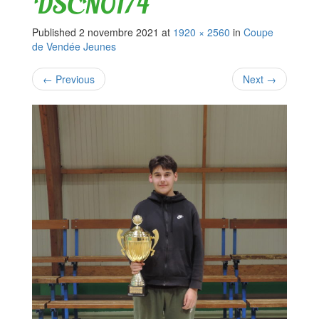
DSCN0174
Published
2 novembre 2021
at
1920 × 2560
in
Coupe
de Vendée Jeunes
←
Previous
Next
→