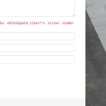
<b>
<blockquote cite="">
<cite>
<code>