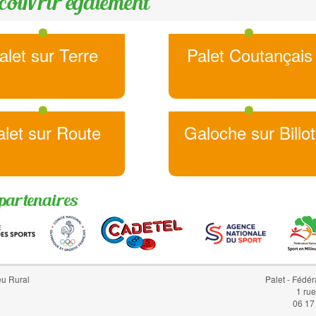
couvrir également
alet sur Terre
Palet Coutançais
alet sur Route
Galoche sur Billot
partenaires
eu Rural
Palet - Fédér
1 ru
06 17 