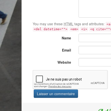
You may use these
HTML
tags and attributes:
<a
<del datetime="">
<em>
<i>
<q cite=""
Name
Email
Website