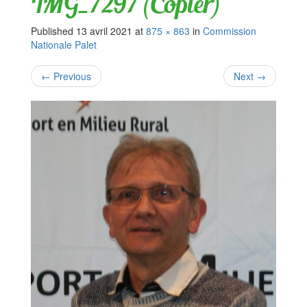
IMG_7297 (Copier)
Published
13 avril 2021
at
875 × 863
in
Commission
Nationale Palet
←
Previous
Next
→