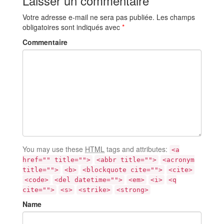
Laisser un commentaire
Votre adresse e-mail ne sera pas publiée.
Les champs
obligatoires sont indiqués avec
*
Commentaire
You may use these
HTML
tags and attributes:
<a
href="" title="">
<abbr title="">
<acronym
title="">
<b>
<blockquote cite="">
<cite>
<code>
<del datetime="">
<em>
<i>
<q
cite="">
<s>
<strike>
<strong>
Name