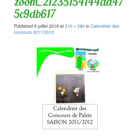
zoom_21235154144da47
5c9db617
Published
5 juillet 2016
at
210 × 280
in
Calendrier des
concours 2011/2012