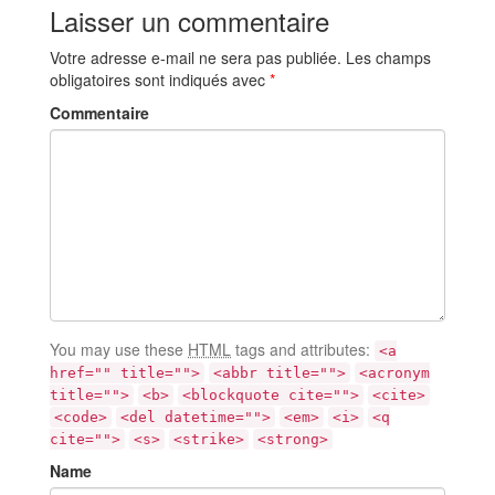
Laisser un commentaire
Votre adresse e-mail ne sera pas publiée.
Les champs
obligatoires sont indiqués avec
*
Commentaire
You may use these
HTML
tags and attributes:
<a
href="" title="">
<abbr title="">
<acronym
title="">
<b>
<blockquote cite="">
<cite>
<code>
<del datetime="">
<em>
<i>
<q
cite="">
<s>
<strike>
<strong>
Name