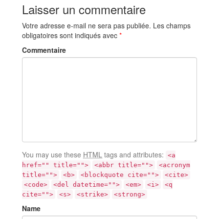
Laisser un commentaire
Votre adresse e-mail ne sera pas publiée.
Les champs
obligatoires sont indiqués avec
*
Commentaire
You may use these
HTML
tags and attributes:
<a
href="" title="">
<abbr title="">
<acronym
title="">
<b>
<blockquote cite="">
<cite>
<code>
<del datetime="">
<em>
<i>
<q
cite="">
<s>
<strike>
<strong>
Name