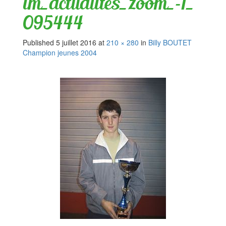
im_actualites_zoom_-1_
095444
Published
5 juillet 2016
at
210 × 280
in
Billy BOUTET
Champion jeunes 2004