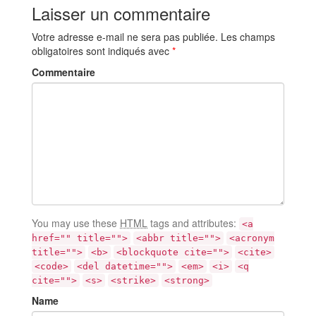
Laisser un commentaire
Votre adresse e-mail ne sera pas publiée.
Les champs
obligatoires sont indiqués avec
*
Commentaire
You may use these
HTML
tags and attributes:
<a
href="" title="">
<abbr title="">
<acronym
title="">
<b>
<blockquote cite="">
<cite>
<code>
<del datetime="">
<em>
<i>
<q
cite="">
<s>
<strike>
<strong>
Name