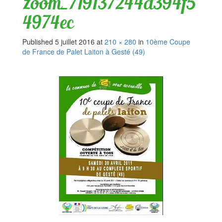
zoom_719137244d394f5
4974ec
Published
5 juillet 2016
at
210 × 280
in
10ème Coupe
de France de Palet Laiton à Gesté (49)