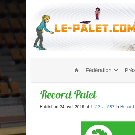
Fédération
Prés
Record Palet
Published
24 avril 2019
at
1122 × 1587
in
Record 