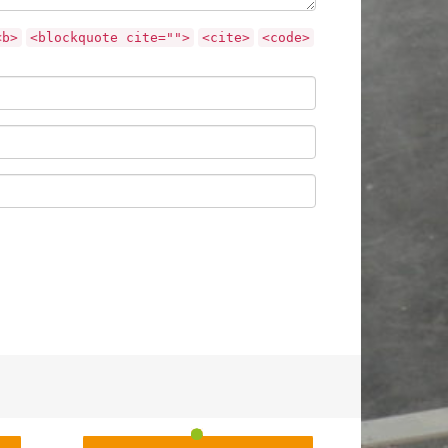
<b>
<blockquote cite="">
<cite>
<code>