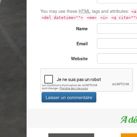
You may use these
HTML
tags and attributes:
<a
<del datetime="">
<em>
<i>
<q cite=""
Name
Email
Website
A dé