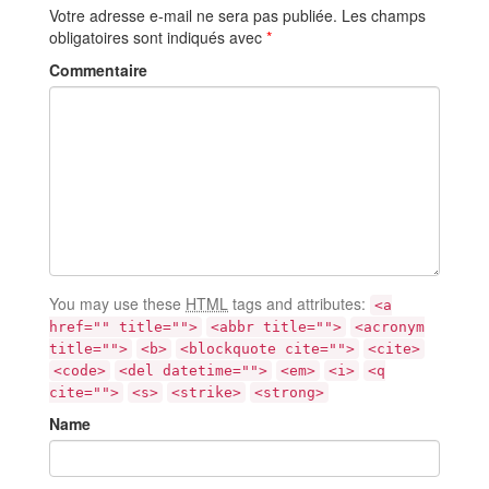
Votre adresse e-mail ne sera pas publiée.
Les champs
obligatoires sont indiqués avec
*
Commentaire
You may use these
HTML
tags and attributes:
<a
href="" title="">
<abbr title="">
<acronym
title="">
<b>
<blockquote cite="">
<cite>
<code>
<del datetime="">
<em>
<i>
<q
cite="">
<s>
<strike>
<strong>
Name