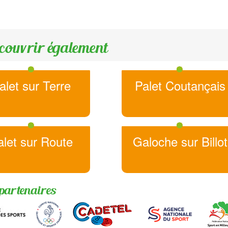
couvrir également
alet sur Terre
Palet Coutançais
alet sur Route
Galoche sur Billot
partenaires