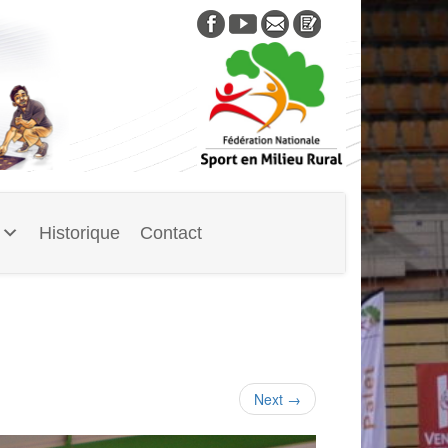
Skip
to
content
Historique
Contact
Next
→