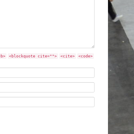
<b>
<blockquote cite="">
<cite>
<code>