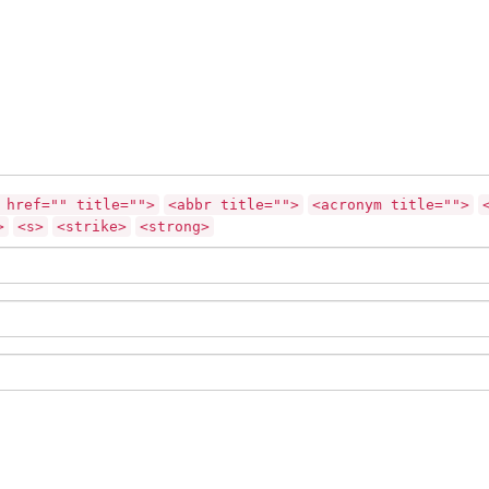
 href="" title="">
<abbr title="">
<acronym title="">
>
<s>
<strike>
<strong>