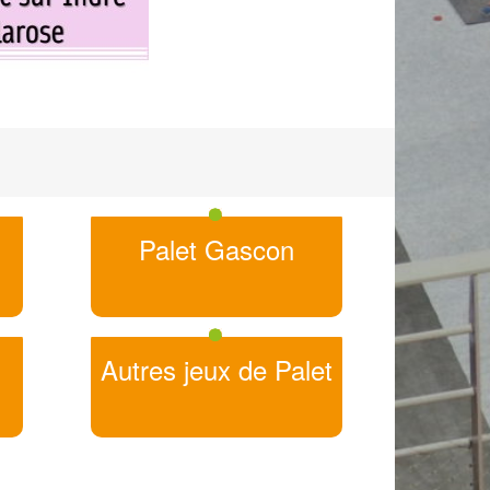
Palet Gascon
Autres jeux de Palet