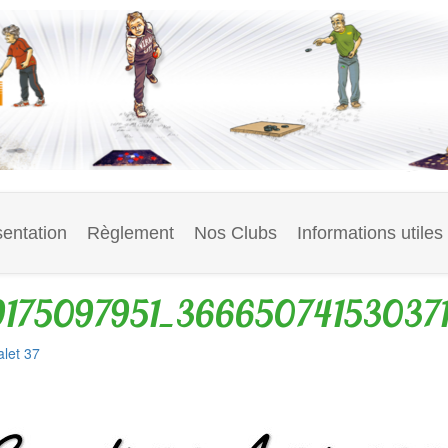
entation
Règlement
Nos Clubs
Informations utiles
175097951_366650741530371
let 37