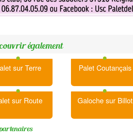
couvrir également
alet sur Terre
Palet Coutançais
alet sur Route
Galoche sur Billot
partenaires