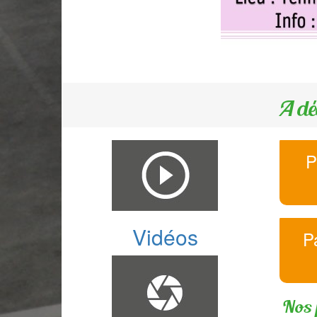
A dé
P
Vidéos
P
Nos 