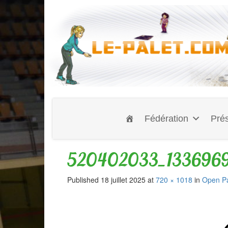
Fédération
Prés
520402033_1336969
Published
18 juillet 2025
at
720 × 1018
in
Open Pa