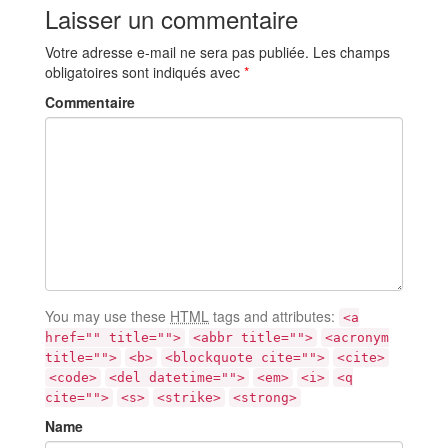
Laisser un commentaire
Votre adresse e-mail ne sera pas publiée.
Les champs
obligatoires sont indiqués avec
*
Commentaire
You may use these
HTML
tags and attributes:
<a
href="" title="">
<abbr title="">
<acronym
title="">
<b>
<blockquote cite="">
<cite>
<code>
<del datetime="">
<em>
<i>
<q
cite="">
<s>
<strike>
<strong>
Name