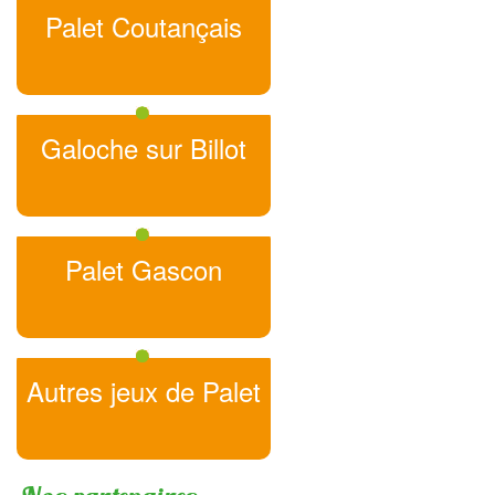
Palet Coutançais
Galoche sur Billot
Palet Gascon
Autres jeux de Palet