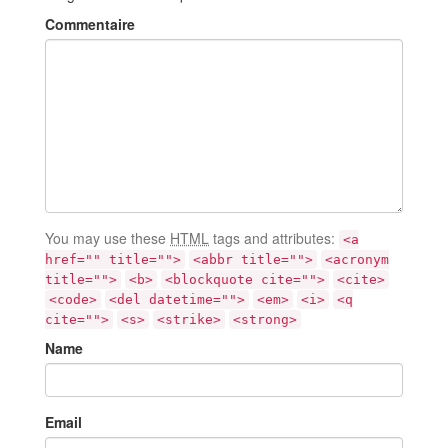
Commentaire
You may use these
HTML
tags and attributes:
<a
href="" title="">
<abbr title="">
<acronym
title="">
<b>
<blockquote cite="">
<cite>
<code>
<del datetime="">
<em>
<i>
<q
cite="">
<s>
<strike>
<strong>
Name
Email