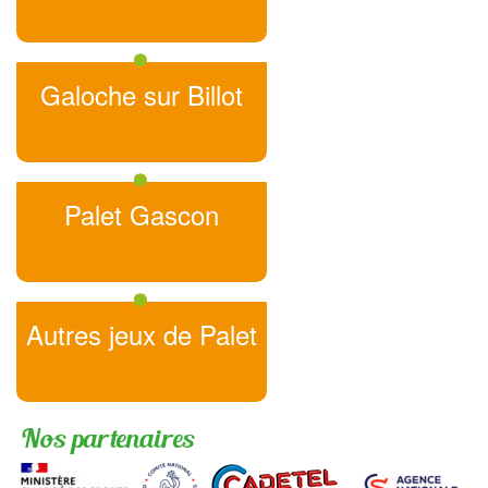
Galoche sur Billot
Palet Gascon
Autres jeux de Palet
Nos partenaires