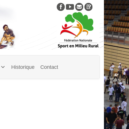
Skip
to
content
Historique
Contact