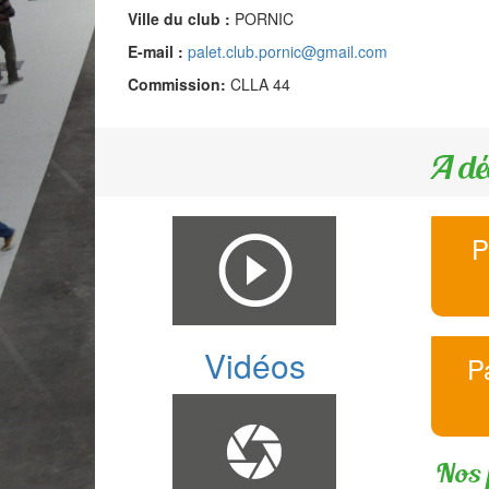
Ville du club :
PORNIC
E-mail :
palet.club.pornic@gmail.com
Commission:
CLLA 44
A dé
P
Vidéos
P
Nos 