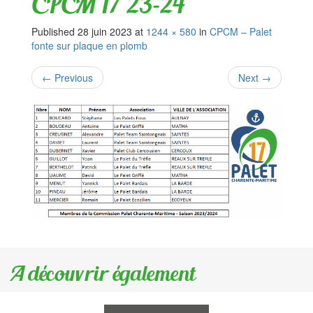
CPCM 17 23-24
Published
28 juin 2023
at
1244 × 580
in
CPCM – Palet
fonte sur plaque en plomb
←
Previous
Next
→
A découvrir également