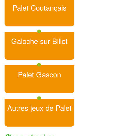
Palet Coutançais
Galoche sur Billot
Palet Gascon
Autres jeux de Palet