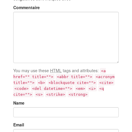
Commentaire
You may use these
HTML
tags and attributes:
<a
href="" title="">
<abbr title="">
<acronym
title="">
<b>
<blockquote cite="">
<cite>
<code>
<del datetime="">
<em>
<i>
<q
cite="">
<s>
<strike>
<strong>
Name
Email