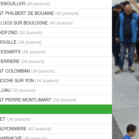
FENOUILLER
(40 joueurs)
NT PHILBERT DE BOUAINE
(40 joueurs)
 LUCS SUR BOULOGNE
(40 joueurs)
IDFOND
(34 joueurs)
OUILLE
(38 joueurs)
 ESSARTS
(38 joueurs)
FERRIERE
(34 joueurs)
NT COLOMBAN
(34 joueurs)
ROCHE SUR YON
(16 joueurs)
LUAU
(33 joueurs)
NT PIERRE MONTLIMART
(32 joueurs)
ET
(34 joueurs)
GUYONNIERE
(42 joueurs)
GARNACHE
(36 joueurs)