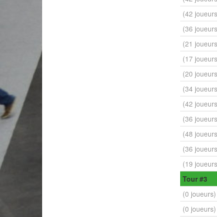
(42 joueurs
(36 joueurs
(21 joueurs
(17 joueurs
(20 joueurs
(34 joueurs
(42 joueurs
(36 joueurs
(48 joueurs
(36 joueurs
(19 joueurs
Tour
#3
(0 joueurs)
(0 joueurs)