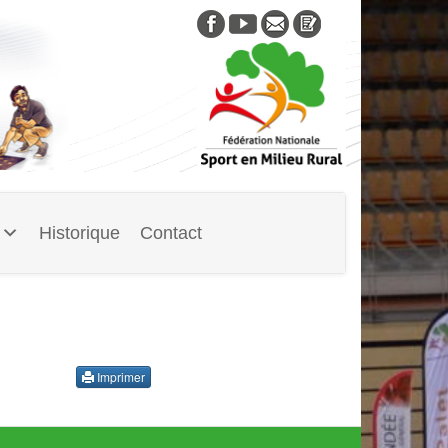
Skip
to
content
Historique
Contact
Imprimer