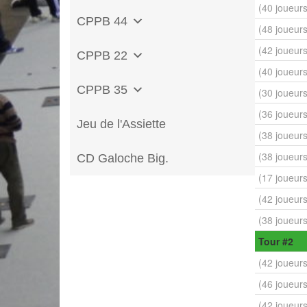
(40 joueurs
CPPB 44
(48 joueurs
(42 joueurs
CPPB 22
(40 joueurs
CPPB 35
(30 joueurs
(36 joueurs
Jeu de l'Assiette
(38 joueurs
(38 joueurs
CD Galoche Big.
(17 joueurs
(42 joueurs
(38 joueurs
Tour
#2
(42 joueurs
(46 joueurs
(42 joueurs