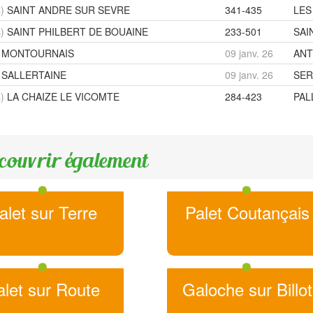
)
SAINT ANDRE SUR SEVRE
341-435
LES
)
SAINT PHILBERT DE BOUAINE
233-501
SAI
MONTOURNAIS
09 janv. 26
ANT
SALLERTAINE
09 janv. 26
SER
)
LA CHAIZE LE VICOMTE
284-423
PAL
couvrir également
alet sur Terre
Palet Coutançais
alet sur Route
Galoche sur Billot