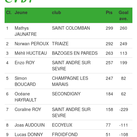
Cl.
Jeune
club
Pts
Goal
ave.
1
Mathys
SAINT COLOMBAN
299
260
JAUNATRE
2
Norwan PEROUX
TRIAIZE
292
249
3
Méhli HUCTEAU
BAZOGES EN PAREDS
263
113
4
Enzo ROY
SAINT ANDRE SUR
257
199
SEVRE
5
Simon
CHAMPAGNE LES
247
82
BOUCARD
MARAIS
6
Océane
SECONDIGNY
184
62
HAYRAULT
7
Coraline ROY
SAINT ANDRE SUR
158
-229
SEVRE
8
Joas AUDOUIN
ECOYEUX
77
-111
9
Lucas DONNY
FROIDFOND
51
-108