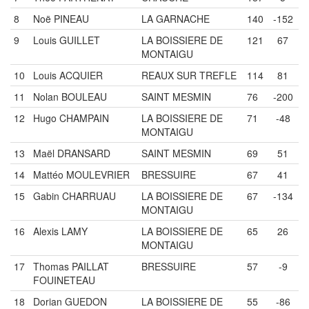
8
Noë PINEAU
LA GARNACHE
140
-152
9
Louis GUILLET
LA BOISSIERE DE
121
67
MONTAIGU
10
Louis ACQUIER
REAUX SUR TREFLE
114
81
11
Nolan BOULEAU
SAINT MESMIN
76
-200
12
Hugo CHAMPAIN
LA BOISSIERE DE
71
-48
MONTAIGU
13
Maël DRANSARD
SAINT MESMIN
69
51
14
Mattéo MOULEVRIER
BRESSUIRE
67
41
15
Gabin CHARRUAU
LA BOISSIERE DE
67
-134
MONTAIGU
16
Alexis LAMY
LA BOISSIERE DE
65
26
MONTAIGU
17
Thomas PAILLAT
BRESSUIRE
57
-9
FOUINETEAU
18
Dorian GUEDON
LA BOISSIERE DE
55
-86