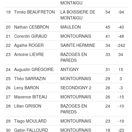
MONTAIGU
19
Timéo BEAUFRETON
LA BOISSIERE DE
54
-94
MONTAIGU
20
Nathan CESBRON
MAULEON
45
-40
21
Corentin GIRAUD
MONTOURNAIS
41
-48
22
Agathe ROGER
SAINTE HERMINE
34
-242
23
Antoine LIEVRE
BAZOGES EN
33
34
PAREDS
24
Augustin GREGOIRE
ANTIGNY
31
15
25
Théo SARRAZIN
MONTOURNAIS
29
3
26
Leny BARON
SECONDIGNY 2
26
-3
27
Maxence BITEAU
MONTOURNAIS
26
-15
28
Lilian GRISON
BAZOGES EN
24
-10
PAREDS
29
Tiago MOULARD
MONTOURNAIS
23
-19
30
Gabin FALLOURD
MONTOURNAIS
18
-23