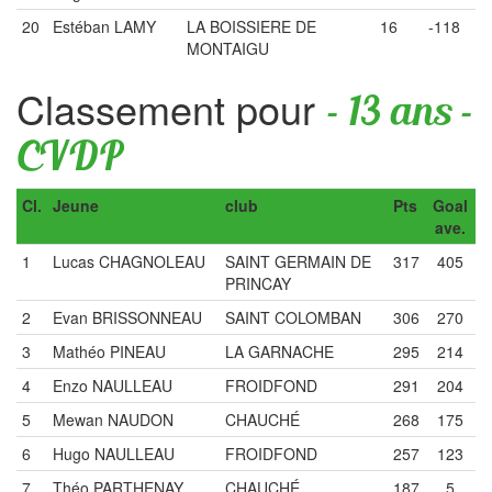
20
Estéban LAMY
LA BOISSIERE DE
16
-118
MONTAIGU
Classement pour
- 13 ans -
CVDP
Cl.
Jeune
club
Pts
Goal
ave.
1
Lucas CHAGNOLEAU
SAINT GERMAIN DE
317
405
PRINCAY
2
Evan BRISSONNEAU
SAINT COLOMBAN
306
270
3
Mathéo PINEAU
LA GARNACHE
295
214
4
Enzo NAULLEAU
FROIDFOND
291
204
5
Mewan NAUDON
CHAUCHÉ
268
175
6
Hugo NAULLEAU
FROIDFOND
257
123
7
Théo PARTHENAY
CHAUCHÉ
187
5