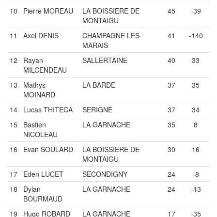
10
Pierre MOREAU
LA BOISSIERE DE
45
-39
MONTAIGU
11
Axel DENIS
CHAMPAGNE LES
41
-140
MARAIS
12
Rayan
SALLERTAINE
40
33
MILCENDEAU
13
Mathys
LA BARDE
37
35
MOINARD
14
Lucas THITECA
SERIGNE
37
34
15
Bastien
LA GARNACHE
35
8
NICOLEAU
16
Evan SOULARD
LA BOISSIERE DE
30
16
MONTAIGU
17
Eden LUCET
SECONDIGNY
24
-8
18
Dylan
LA GARNACHE
24
-13
BOURMAUD
19
Hugo ROBARD
LA GARNACHE
17
-35