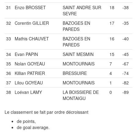
31
Enzo BROSSET
SAINT ANDRE SUR
18
-38
SEVRE
32
Corentin GILLIER
BAZOGES EN
17
-35
PAREDS
33
Mathis CHAUVET
BAZOGES EN
16
-40
PAREDS
34
Evan PAPIN
SAINT MESMIN
15
-45
35
Nolan GOYEAU
MONTOURNAIS
7
-67
36
Killian PATRIER
BRESSUIRE
4
-74
37
Lilou GOYEAU
MONTOURNAIS
1
-82
38
Loévan LAMY
LA BOISSIERE DE
0
-89
MONTAIGU
Le classement se fait par ordre décroissant
de points,
de goal average.