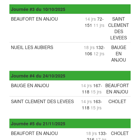
Journée
#3
du
10/10/2025
BEAUFORT EN ANJOU
14 jrs
72-
SAINT
151
11 jrs
CLEMENT
DES
LEVEES
NUEIL LES AUBIERS
18 jrs
132-
BAUGE
106
12 jrs
EN
ANJOU
Journée
#4
du
24/10/2025
BAUGE EN ANJOU
14 jrs
167-
BEAUFORT
118
15 jrs
EN ANJOU
SAINT CLEMENT DES LEVEES
14 jrs
163-
CHOLET
118
15 jrs
Journée
#5
du
21/11/2025
BEAUFORT EN ANJOU
18 jrs
133-
CHOLET
216
17 jrs