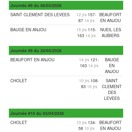
Journée
#8
du
06/03/2026
SAINT CLEMENT DES LEVEES
12 jrs
157-
BEAUFORT
87
14 jrs
EN ANJOU
BAUGE EN ANJOU
15 jrs
115-
NUEIL LES
163
14 jrs
AUBIERS
Journée
#9
du
20/03/2026
BEAUFORT EN ANJOU
14 jrs
121-
BAUGE
163
14 jrs
EN
ANJOU
CHOLET
10 jrs
108-
SAINT
83
10 jrs
CLEMENT
DES
LEVEES
Journée
#10
du
03/04/2026
CHOLET
10 jrs
134-
BEAUFORT
58
10 jrs
EN ANJOU