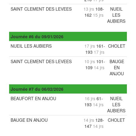
SAINT CLEMENT DES LEVEES
13 jrs
108-
NUEIL
162
15 jrs
LES
AUBIERS
Journée
#6
du
09/01/2026
NUEIL LES AUBIERS
17 jrs
161-
CHOLET
193
17 jrs
SAINT CLEMENT DES LEVEES
10 jrs
101-
BAUGE
109
14 jrs
EN
ANJOU
Journée
#7
du
06/02/2026
BEAUFORT EN ANJOU
16 jrs
61-
NUEIL
193
14 jrs
LES
AUBIERS
BAUGE EN ANJOU
14 jrs
128-
CHOLET
147
14 jrs