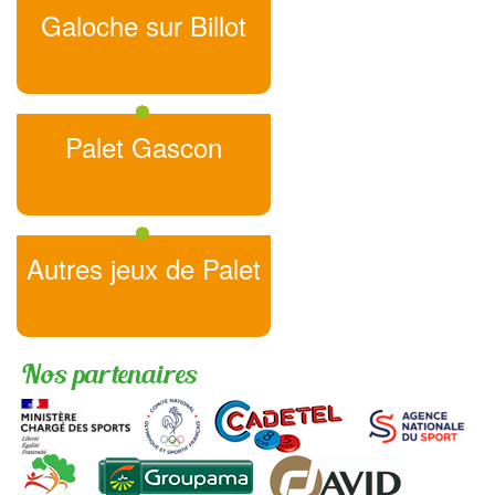
Galoche sur Billot
Palet Gascon
Autres jeux de Palet
Nos partenaires