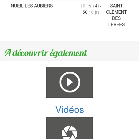
NUEIL LES AUBIERS
10 jrs
141-
SAINT
56
10 jrs
CLEMENT
DES
LEVEES
A découvrir également
Vidéos