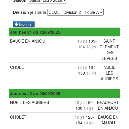
Saison
Division
je suis la
Imprimer
Journée
#1
du
12/09/2025
BAUGE EN ANJOU
13 jrs
109-
SAINT
164
13 jrs
CLEMENT
DES
LEVEES
CHOLET
18 jrs
187-
NUEIL
159
17 jrs
LES
AUBIERS
Journée
#2
du
26/09/2025
NUEIL LES AUBIERS
18 jrs
160-
BEAUFORT
100
14 jrs
EN ANJOU
CHOLET
18 jrs
128-
BAUGE EN
154
14 jrs
ANJOU